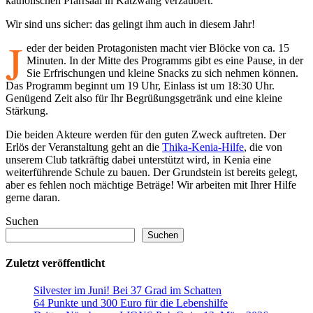
katholischen Pfarrsaal in Katzwang verzaubert.
Wir sind uns sicher: das gelingt ihm auch in diesem Jahr!
J
eder der beiden Protagonisten macht vier Blöcke von ca. 15
Minuten. In der Mitte des Programms gibt es eine Pause, in der
Sie Erfrischungen und kleine Snacks zu sich nehmen können.
Das Programm beginnt um 19 Uhr, Einlass ist um 18:30 Uhr.
Genügend Zeit also für Ihr Begrüßungsgetränk und eine kleine
Stärkung.
Die beiden Akteure werden für den guten Zweck auftreten. Der
Erlös der Veranstaltung geht an die
Thika-Kenia-Hilfe
, die von
unserem Club tatkräftig dabei unterstützt wird, in Kenia eine
weiterführende Schule zu bauen. Der Grundstein ist bereits gelegt,
aber es fehlen noch mächtige Beträge! Wir arbeiten mit Ihrer Hilfe
gerne daran.
Suchen
Suchen
Zuletzt veröffentlicht
Silvester im Juni! Bei 37 Grad im Schatten
64 Punkte und 300 Euro für die Lebenshilfe