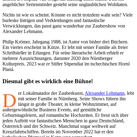
angeblicher Serienmörder gesteht seine unglaublichen Wohltaten.
Nichts ist wie es scheint. Könnte es nicht trotzdem wahr sein? Viele
burleske Intrigen und Verkleidungen und fantastische
Verwicklungen, das passt ganz wunderbar zur Zaubershow von
Alexander Lehmann.
Philip Krömer, Jahrgang 1988, ist Autor von bisher drei Büchern.
Ein viertes erscheint in Kürze. Er lebt mit seiner Familie als freier
Schriftsteller in Erlangen. Für seine literarische Arbeit erhielt er
mehrere Auszeichnungen, darunter 2020 den Nürnberger
Kulturpreis. 2023 war er Stifter Stipendiat im tschechischen Horní
Planá.
Diesmal gibt es wirklich eine Bühne!
D
er Lokalmatador der Zauberkunst,
Alexander Lehmann
, lebt
mit seiner Familie in Nürnberg. Seine Shows führen ihn
längst in große Theater, in kleine Wohnzimmer, auf
außergewöhnliche Business Events, auf gemütliche
Geburtstagsfeiern, auf romantische Hochzeiten. Er freut sich über
jeden Auftritt vor fantastischen Menschen in ganz Deutschland,
Österreich und der Schweiz. Manchmal sogar weltweit auf
Kreuzfahrtschiffen. Bereits im November 2022 hat er den