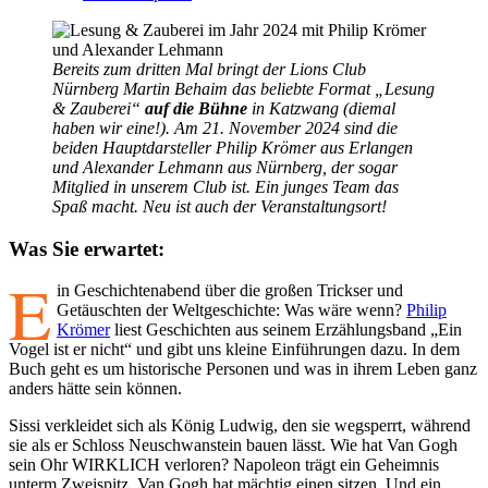
Bereits zum dritten Mal bringt der Lions Club
Nürnberg Martin Behaim das beliebte Format „Lesung
& Zauberei“
auf die Bühne
in Katzwang (diemal
haben wir eine!). Am 21. November 2024 sind die
beiden Hauptdarsteller Philip Krömer aus Erlangen
und Alexander Lehmann aus Nürnberg, der sogar
Mitglied in unserem Club ist. Ein junges Team das
Spaß macht. Neu ist auch der Veranstaltungsort!
Was Sie erwartet:
E
in Geschichtenabend über die großen Trickser und
Getäuschten der Weltgeschichte: Was wäre wenn?
Philip
Krömer
liest Geschichten aus seinem Erzählungsband „Ein
Vogel ist er nicht“ und gibt uns kleine Einführungen dazu. In dem
Buch geht es um historische Personen und was in ihrem Leben ganz
anders hätte sein können.
Sissi verkleidet sich als König Ludwig, den sie wegsperrt, während
sie als er Schloss Neuschwanstein bauen lässt. Wie hat Van Gogh
sein Ohr WIRKLICH verloren? Napoleon trägt ein Geheimnis
unterm Zweispitz, Van Gogh hat mächtig einen sitzen. Und ein