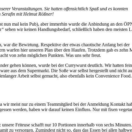
rer Veranstaltungen. Sie hatten offensichtlich Spaß und es konnten
n Serafin mit Helmut Rößner!
al ist nun mal kein Pub), aber immerhin wurde die Anbindung an den Ö
h“
sehen wir keinen Handlungsbedarf, schließlich haben den meisten 
, war die Bewirtung. Respektive der etwas chaotische Anfang bei der
zern warfen hier unseren Plan über den Haufen. Trotzdem gab es zehn M
i acht von zehn möglichen Punkten. Was uns sehr freut.
er gehen können, wurde bei der Currywurst deutlich. Wir hatten fei
re aus dem Supermarkt. Die Soße war selbst hergestellt und nicht au
ndenlanger Arbeit selbst gemacht, also ebenfalls kein Convenience Food.
, da wir meist nur zu einem Teammitglied bei der Anmeldung Kontakt ha
essen werden, haben wir darauf keinen Einfluss. Nur mit fixen vegeta
nsere Friteuse schafft nur 10 Portionen innerhalb von sechs Minuten.
amit zu versorgen. Zumindest nicht so, dass das Essen bei allen halbw