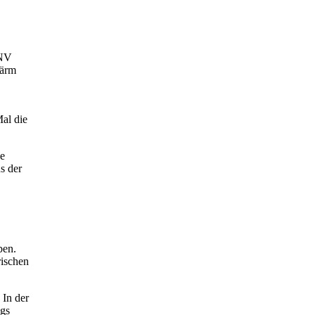
PNV
Lärm
al die
ne
s der
ben.
rischen
 In der
egs