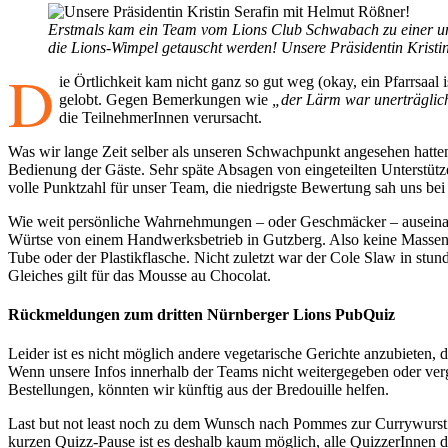
Erstmals kam ein Team vom Lions Club Schwabach zu einer unse
die Lions-Wimpel getauscht werden! Unsere Präsidentin Kristi
D
ie Örtlichkeit kam nicht ganz so gut weg (okay, ein Pfarrsa
gelobt. Gegen Bemerkungen wie
„der Lärm war unerträglic
die TeilnehmerInnen verursacht.
Was wir lange Zeit selber als unseren Schwachpunkt angesehen hatten
Bedienung der Gäste. Sehr späte Absagen von eingeteilten Unterstüt
volle Punktzahl für unser Team, die niedrigste Bewertung sah uns be
Wie weit persönliche Wahrnehmungen – oder Geschmäcker – auseinand
Würtse von einem Handwerksbetrieb in Gutzberg. Also keine Massenwa
Tube oder der Plastikflasche. Nicht zuletzt war der Cole Slaw in stu
Gleiches gilt für das Mousse au Chocolat.
Rückmeldungen zum dritten Nürnberger Lions PubQuiz
Leider ist es nicht möglich andere vegetarische Gerichte anzubieten
Wenn unsere Infos innerhalb der Teams nicht weitergegeben oder verg
Bestellungen, könnten wir künftig aus der Bredouille helfen.
Last but not least noch zu dem Wunsch nach Pommes zur Currywurst: u
kurzen Quizz-Pause ist es deshalb kaum möglich, alle QuizzerInnen d