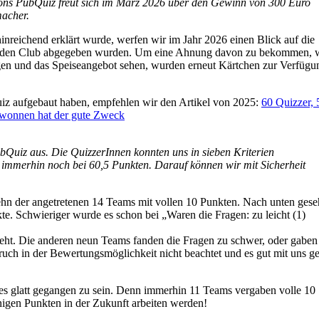
ons PubQuiz freut sich im März 2026 über den Gewinn von 300 Euro
macher.
inreichend erklärt wurde, werfen wir im Jahr 2026 einen Blick auf die
tenden Club abgegeben wurden. Um eine Ahnung davon zu bekommen, w
gen und das Speiseangebot sehen, wurden erneut Kärtchen zur Verfügu
iz aufgebaut haben, empfehlen wir den Artikel von 2025:
60 Quizzer, 
ewonnen hat der gute Zweck
Quiz aus. Die QuizzerInnen konnten uns in sieben Kriterien
e immerhin noch bei 60,5 Punkten. Darauf können wir mit Sicherheit
ehn der angetretenen 14 Teams mit vollen 10 Punkten. Nach unten gese
te. Schwieriger wurde es schon bei „Waren die Fragen: zu leicht (1)
eht. Die anderen neun Teams fanden die Fragen zu schwer, oder gaben
ruch in der Bewertungsmöglichkeit nicht beachtet und es gut mit uns g
es glatt gegangen zu sein. Denn immerhin 11 Teams vergaben volle 10
nigen Punkten in der Zukunft arbeiten werden!