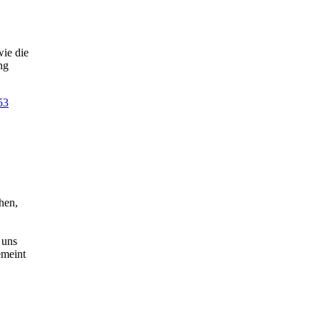
ie die
ng
53
hen,
 uns
emeint