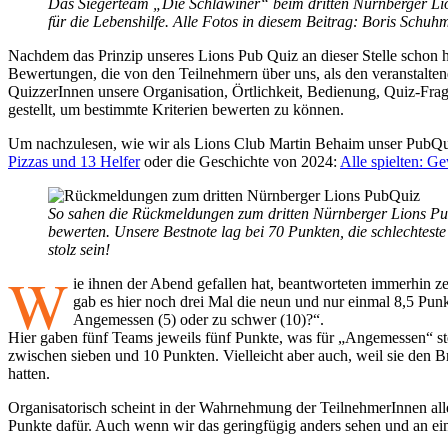
Das Siegerteam „Die Schlawiner“ beim dritten Nürnberger Li
für die Lebenshilfe. Alle Fotos in diesem Beitrag: Boris Schuh
Nachdem das Prinzip unseres Lions Pub Quiz an dieser Stelle schon h
Bewertungen, die von den Teilnehmern über uns, als den veranstal
QuizzerInnen unsere Organisation, Örtlichkeit, Bedienung, Quiz-Fra
gestellt, um bestimmte Kriterien bewerten zu können.
Um nachzulesen, wie wir als Lions Club Martin Behaim unser PubQu
Pizzas und 13 Helfer
oder die Geschichte von 2024:
Alle spielten: G
So sahen die Rückmeldungen zum dritten Nürnberger Lions Pub
bewerten. Unsere Bestnote lag bei 70 Punkten, die schlechtest
stolz sein!
W
ie ihnen der Abend gefallen hat, beantworteten immerhin z
gab es hier noch drei Mal die neun und nur einmal 8,5 Punk
Angemessen (5) oder zu schwer (10)?“.
Hier gaben fünf Teams jeweils fünf Punkte, was für „Angemessen“ st
zwischen sieben und 10 Punkten. Vielleicht aber auch, weil sie den B
hatten.
Organisatorisch scheint in der Wahrnehmung der TeilnehmerInnen all
Punkte dafür. Auch wenn wir das geringfügig anders sehen und an ei