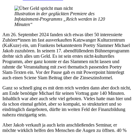
Illustration in der geglückten Premiere des
Infotainment-Programms „Reich werden in 120
Minuten“
Am 26. September 2024 fanden sich etwas über 50 interessierte
Zuhörer*innen im fast ausverkauften Katzwanger Kulturzentrum
(KaKuze) ein, um Frankens bekanntestem Poetry Slammer Michael
Jakob zuzuhören. In seinem 17. abendfüllendem Bühnenprogramm
drehte sich alles um Geld. Es ist sein erstes nicht-kulturelles
Programm, aber ganz konnte er das Slammen nicht lassen und
rahmte die Veranstaltung mit zwei thematisch passenden Poetry
Slam-Texten ein. Vor der Pause gab es mit Powerpoint hinterlegt
auch einen Sciene Slam Beitrag über die Zinseszinsformel.
Ganz so schnell ging es mit dem reich werden dann aber doch nicht,
am Ende benötigte Michael für seinen Vortrag gute 140 Minuten.
Inhaltlich war aber auch sehr viel geboten. Vieles hatte man hier und
da schon einmal gehört, aber so kompakt, so strukturiert und so
eindringlich dargeboten, dürfte im weiten Feld der Finanzbildung
nahezu einzigartig sein.
Aber Jakob verkauft ja auch kein anschließendes Seminar, er
möchte wirklich helfen den Menschen die Augen zu öffnen. 40 %