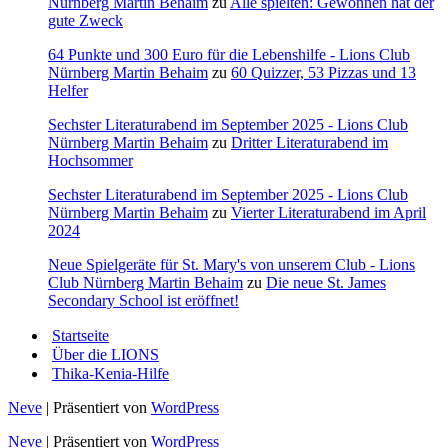
Nürnberg Martin Behaim
zu
Alle spielten: Gewonnen hat der
gute Zweck
64 Punkte und 300 Euro für die Lebenshilfe - Lions Club
Nürnberg Martin Behaim
zu
60 Quizzer, 53 Pizzas und 13
Helfer
Sechster Literaturabend im September 2025 - Lions Club
Nürnberg Martin Behaim
zu
Dritter Literaturabend im
Hochsommer
Sechster Literaturabend im September 2025 - Lions Club
Nürnberg Martin Behaim
zu
Vierter Literaturabend im April
2024
Neue Spielgeräte für St. Mary's von unserem Club - Lions
Club Nürnberg Martin Behaim
zu
Die neue St. James
Secondary School ist eröffnet!
Startseite
Über die LIONS
Thika-Kenia-Hilfe
Neve
| Präsentiert von
WordPress
Neve
| Präsentiert von
WordPress