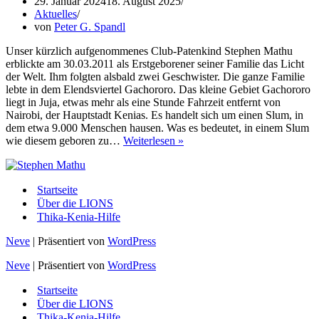
29. Januar 2024
18. August 2025
Aktuelles
von
Peter G. Spandl
Unser kürzlich aufgenommenes Club-Patenkind Stephen Mathu
erblickte am 30.03.2011 als Erstgeborener seiner Familie das Licht
der Welt. Ihm folgten alsbald zwei Geschwister. Die ganze Familie
lebte in dem Elendsviertel Gachororo. Das kleine Gebiet Gachororo
liegt in Juja, etwas mehr als eine Stunde Fahrzeit entfernt von
Nairobi, der Hauptstadt Kenias. Es handelt sich um einen Slum, in
dem etwa 9.000 Menschen hausen. Was es bedeutet, in einem Slum
Club-
wie diesem geboren zu…
Weiterlesen »
Patenkind
in
Kenia.
Startseite
Mit
Über die LIONS
gutem
Thika-Kenia-Hilfe
Beispiel
voran!
Neve
| Präsentiert von
WordPress
Neve
| Präsentiert von
WordPress
Startseite
Über die LIONS
Thika-Kenia-Hilfe