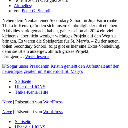
18. Juli 2025
18. August 2025
Aktuelles
von
Peter G. Spandl
Neben dem Neubau einer Secondary School in Juja Farm (nahe
Thika in Kenia), für den sich unsere Clubmitglieder mit etlichen
Aktivities stark gemacht haben, galt es schon ab 2024 ein viel
kleineres, aber nicht weniger wichtiges Projekt auf den Weg zu
bringen. Es waren die Spielgeräte für St. Mary’s. – Zu der neuen,
tollen Secondary School, folgt gibt es hier eine Extra-Vorstellung,
denn sie ist ein außergewöhnlich großes Projekt.
Neue
Dringend…
Weiterlesen »
Spielgeräte
für
St.
Mary’s
Startseite
von
Über die LIONS
unserem
Thika-Kenia-Hilfe
Club
Neve
| Präsentiert von
WordPress
Neve
| Präsentiert von
WordPress
Startseite
Über die LIONS